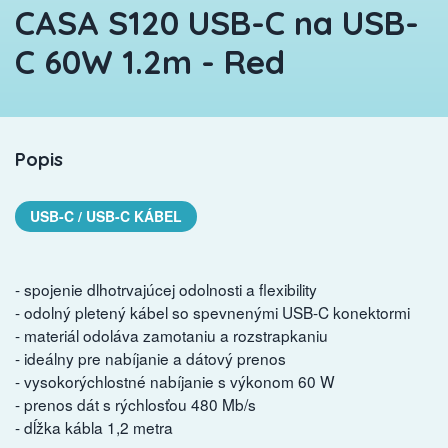
CASA S120 USB-C na USB-
C 60W 1.2m - Red
Popis
USB-C / USB-C KÁBEL
- spojenie dlhotrvajúcej odolnosti a flexibility
- odolný pletený kábel so spevnenými USB-C konektormi
- materiál odoláva zamotaniu a rozstrapkaniu
- ideálny pre nabíjanie a dátový prenos
- vysokorýchlostné nabíjanie s výkonom 60 W
- prenos dát s rýchlosťou 480 Mb/s
- dĺžka kábla 1,2 metra