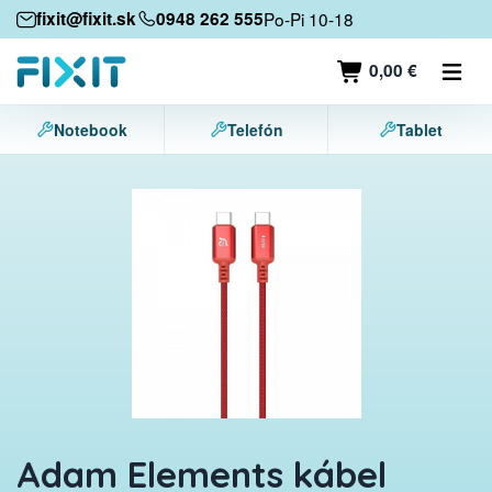
Mobilné zariadenia
fixit@fixit.sk
0948 262 555
Po-Pi 10-18
Mobilné telefóny
0,00 €
Tablety
Notebook
Telefón
Tablet
Notebooky
Herné konzoly
Príslušenstvo
Kontakt
Adam Elements kábel