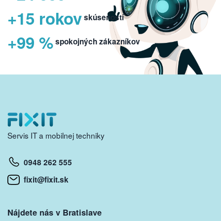
+15 rokov
skúseností
+99 %
spokojných zákazníkov
Servis IT a mobilnej techniky
0948 262 555
fixit@fixit.sk
Nájdete nás v Bratislave