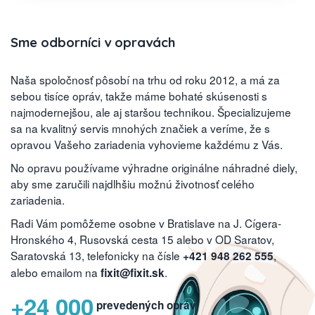
Sme odborníci v opravách
Naša spoločnosť pôsobí na trhu od roku 2012, a má za
sebou tisíce opráv, takže máme bohaté skúsenosti s
najmodernejšou, ale aj staršou technikou. Špecializujeme
sa na kvalitný servis mnohých značiek a veríme, že s
opravou Vašeho zariadenia vyhovieme každému z Vás.
No opravu používame výhradne originálne náhradné diely,
aby sme zaručili najdlhšiu možnú životnosť celého
zariadenia.
Radi Vám pomôžeme osobne v Bratislave na J. Cígera-
Hronského 4, Rusovská cesta 15 alebo v OD Saratov,
Saratovská 13, telefonicky na čísle
,
+421 948 262 555
alebo emailom na
.
fixit@fixit.sk
+24 000
prevedených opráv