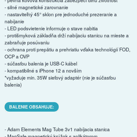
- pevná kovová konštrukcia zabezpečí dlhú životnosť
- silné magnetické zarovnanie
- nastaviteľný 45° sklon pre jednoduché prezeranie a
nabíjanie
- LED podsvietenie informuje o stave nabitia
- protišmyková základňa drží nabíjaciu stanicu na mieste a
zabraňuje posúvaniu
- ochrana proti prepätiu a prehriatiu vďaka technológií FOD,
OCP a OVP
- súčasťou balenia je USB-C kábel
- kompatibilné s iPhone 12 a novším
*vyžaduje min. 35W sieťový adaptér (nie je súčasťou
balenia)
BALENIE OBSAHUJE:
- Adam Elements Mag Tube 3v1 nabíjacia stanica
- MagSafe magnetický krúžok s aplikátorom