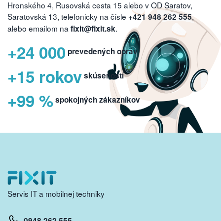
Hronského 4, Rusovská cesta 15 alebo v OD Saratov,
Saratovská 13, telefonicky na čísle
,
+421 948 262 555
alebo emailom na
.
fixit@fixit.sk
+24 000
prevedených opráv
+15 rokov
skúseností
+99 %
spokojných zákazníkov
Servis IT a mobilnej techniky
0948 262 555