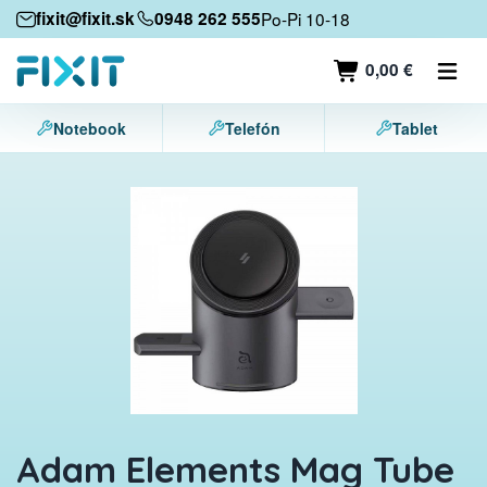
Mobilné zariadenia
fixit@fixit.sk
0948 262 555
Po-Pi 10-18
Mobilné telefóny
0,00 €
Tablety
Notebook
Telefón
Tablet
Notebooky
Herné konzoly
Príslušenstvo
Kontakt
Adam Elements Mag Tube