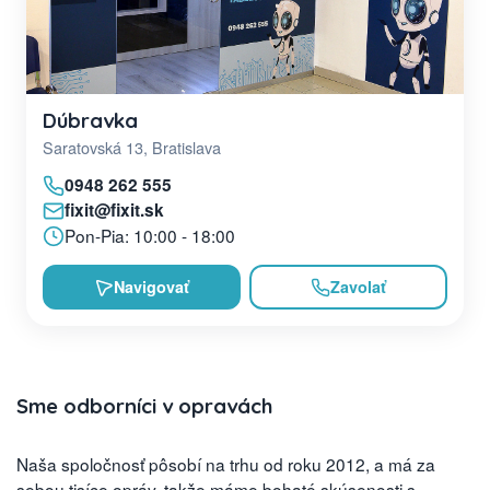
Dúbravka
Saratovská 13, Bratislava
0948 262 555
fixit@fixit.sk
Pon-Pia: 10:00 - 18:00
Navigovať
Zavolať
Sme odborníci v opravách
Naša spoločnosť pôsobí na trhu od roku 2012, a má za
sebou tisíce opráv, takže máme bohaté skúsenosti s