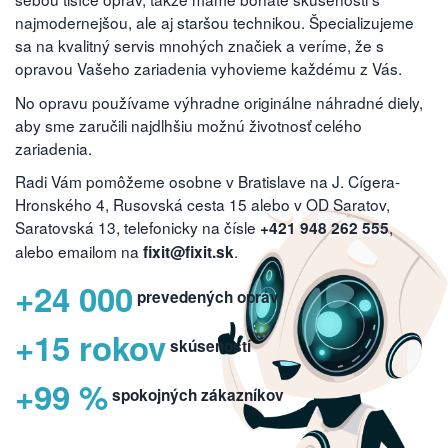
najmodernejšou, ale aj staršou technikou. Špecializujeme
sa na kvalitný servis mnohých značiek a veríme, že s
opravou Vašeho zariadenia vyhovieme každému z Vás.
No opravu používame výhradne originálne náhradné diely,
aby sme zaručili najdlhšiu možnú životnosť celého
zariadenia.
Radi Vám pomôžeme osobne v Bratislave na J. Cígera-
Hronského 4, Rusovská cesta 15 alebo v OD Saratov,
Saratovská 13, telefonicky na čísle
,
+421 948 262 555
alebo emailom na
.
fixit@fixit.sk
+24 000
prevedených opráv
+15 rokov
skúseností
+99 %
spokojných zákazníkov