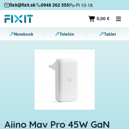
Mobilné zariadenia
fixit@fixit.sk
0948 262 555
Po-Pi 10-18
Mobilné telefóny
0,00 €
Tablety
Notebook
Telefón
Tablet
Notebooky
Herné konzoly
Príslušenstvo
Kontakt
Aiino Mav Pro 45W GaN