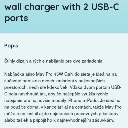
wall charger with 2 USB-C
ports
Popis
Štíhly dizajn a rýchle nabíjanie pre dve zariadenia
Nabíjačka aiino Mav Pro 45W GaN do siete je ideálna na
súčasné nabíjanie dvoch zariadení v najtesnejších
priestoroch, nech ste kdekoľvek. Vďaka dvom portom USB-
C bola navrhnutá tak, aby čo najlepšie využila rýchle
nabíjanie pre najnovšie modely iPhonu a iPadu. Je ideálna
na použitie doma, v kancelárii aj na cestách, takže Mav Pro
môžete umiestniť aj do najmenších pracovných priestorov
alebo tašiek a pripojiť ho k najnevhodnejším zásuvkám.