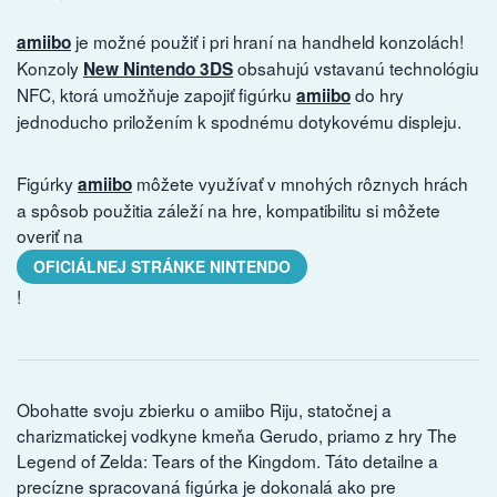
je možné použiť i pri hraní na handheld konzolách!
amiibo
Konzoly
obsahujú vstavanú technológiu
New Nintendo 3DS
NFC, ktorá umožňuje zapojiť figúrku
do hry
amiibo
jednoducho priložením k spodnému dotykovému displeju.
Figúrky
môžete využívať v mnohých rôznych hrách
amiibo
a spôsob použitia záleží na hre, kompatibilitu si môžete
overiť na
OFICIÁLNEJ STRÁNKE NINTENDO
!
Obohatte svoju zbierku o amiibo Riju, statočnej a
charizmatickej vodkyne kmeňa Gerudo, priamo z hry The
Legend of Zelda: Tears of the Kingdom. Táto detailne a
precízne spracovaná figúrka je dokonalá ako pre