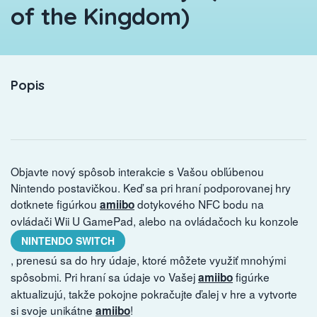
of the Kingdom)
Popis
Objavte nový spôsob interakcie s Vašou obľúbenou
Nintendo postavičkou. Keď sa pri hraní podporovanej hry
dotknete figúrkou
dotykového NFC bodu na
amiibo
ovládači Wii U GamePad, alebo na ovládačoch ku konzole
NINTENDO SWITCH
, prenesú sa do hry údaje, ktoré môžete využiť mnohými
spôsobmi. Pri hraní sa údaje vo Vašej
figúrke
amiibo
aktualizujú, takže pokojne pokračujte ďalej v hre a vytvorte
si svoje unikátne
!
amiibo