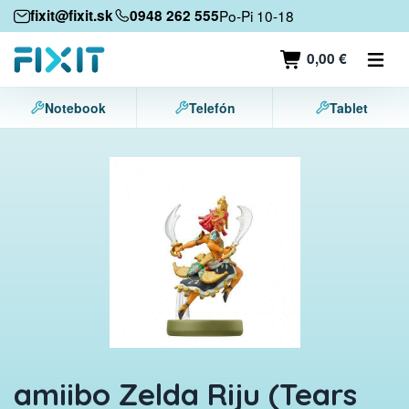
Mobilné zariadenia
fixit@fixit.sk
0948 262 555
Po-Pi 10-18
Mobilné telefóny
0,00 €
Tablety
Notebook
Telefón
Tablet
Notebooky
Herné konzoly
Príslušenstvo
Kontakt
amiibo Zelda Riju (Tears