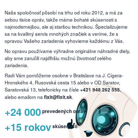
Naša spoločnosť pôsobí na trhu od roku 2012, a má za
sebou tisíce opráv, takže máme bohaté skúsenosti s
najmodernejšou, ale aj staršou technikou. Špecializujeme
sa na kvalitný servis mnohých značiek a veríme, že s
opravou Vašeho zariadenia vyhovieme každému z Vás.
No opravu používame výhradne originálne náhradné diely,
aby sme zaručili najdlhšiu možnú životnosť celého
zariadenia.
Radi Vám pomôžeme osobne v Bratislave na J. Cígera-
Hronského 4, Rusovská cesta 15 alebo v OD Saratov,
Saratovská 13, telefonicky na čísle
,
+421 948 262 555
alebo emailom na
.
fixit@fixit.sk
+24 000
prevedených opráv
+15 rokov
skúseností