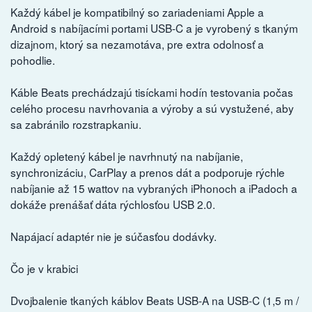
Každý kábel je kompatibilný so zariadeniami Apple a
Android s nabíjacími portami USB-C a je vyrobený s tkaným
dizajnom, ktorý sa nezamotáva, pre extra odolnosť a
pohodlie.
Káble Beats prechádzajú tisíckami hodín testovania počas
celého procesu navrhovania a výroby a sú vystužené, aby
sa zabránilo rozstrapkaniu.
Každý opletený kábel je navrhnutý na nabíjanie,
synchronizáciu, CarPlay a prenos dát a podporuje rýchle
nabíjanie až 15 wattov na vybraných iPhonoch a iPadoch a
dokáže prenášať dáta rýchlosťou USB 2.0.
Napájací adaptér nie je súčasťou dodávky.
Čo je v krabici
Dvojbalenie tkaných káblov Beats USB-A na USB-C (1,5 m /