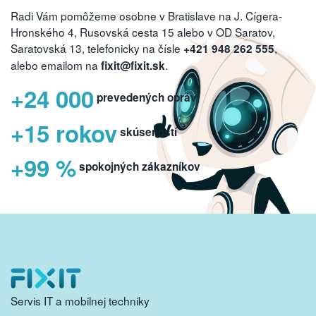
Radi Vám pomôžeme osobne v Bratislave na J. Cígera-
Hronského 4, Rusovská cesta 15 alebo v OD Saratov,
Saratovská 13, telefonicky na čísle
,
+421 948 262 555
alebo emailom na
.
fixit@fixit.sk
+24 000
prevedených opráv
+15 rokov
skúseností
+99 %
spokojných zákazníkov
Servis IT a mobilnej techniky