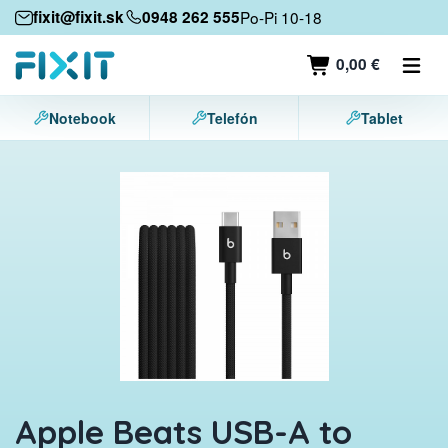
Mobilné zariadenia
fixit@fixit.sk
0948 262 555
Po-Pi 10-18
Mobilné telefóny
0,00 €
Tablety
Notebook
Telefón
Tablet
Notebooky
Herné konzoly
Príslušenstvo
Kontakt
Apple Beats USB-A to