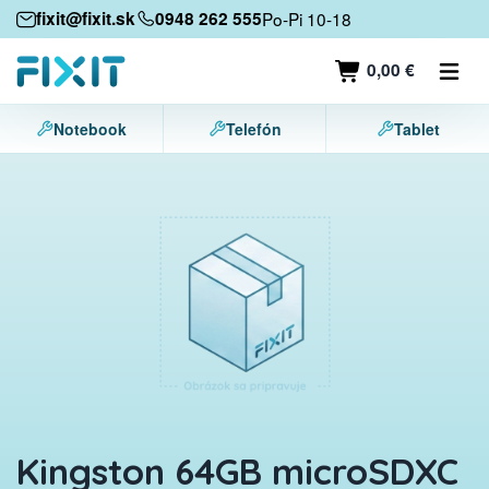
Mobilné zariadenia
fixit@fixit.sk
0948 262 555
Po-Pi 10-18
Mobilné telefóny
0,00 €
Tablety
Notebook
Telefón
Tablet
Notebooky
Herné konzoly
Príslušenstvo
Kontakt
Kingston 64GB microSDXC