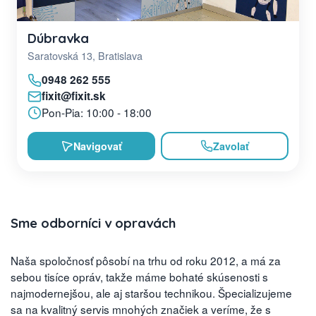
Dúbravka
Saratovská 13, Bratislava
0948 262 555
fixit@fixit.sk
Pon-Pia: 10:00 - 18:00
Navigovať
Zavolať
Sme odborníci v opravách
Naša spoločnosť pôsobí na trhu od roku 2012, a má za
sebou tisíce opráv, takže máme bohaté skúsenosti s
najmodernejšou, ale aj staršou technikou. Špecializujeme
sa na kvalitný servis mnohých značiek a veríme, že s