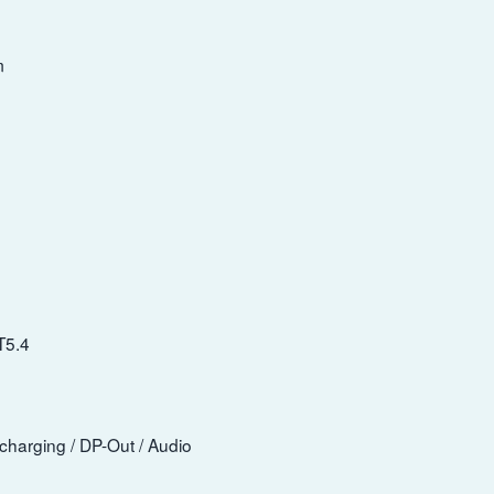
m
T5.4
harging / DP-Out / Audio