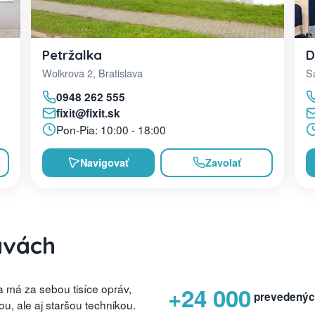
D
Petržalka
Sa
Wolkrova 2, Bratislava
0948 262 555
fixit@fixit.sk
Pon-Pia: 10:00 - 18:00
Navigovať
Zavolať
avách
 má za sebou tisíce opráv,
+24 000
prevedenýc
, ale aj staršou technikou.