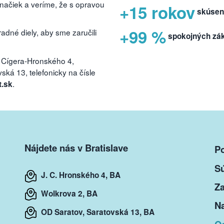
značiek a veríme, že s opravou
+15 rokov
skúsen
+99 %
dné diely, aby sme zaručili
spokojných zá
 Cígera-Hronského 4,
ká 13, telefonicky na čísle
.
t.sk
Nájdete nás v Bratislave
P
S
J. C. Hronského 4, BA
Za
Wolkrova 2, BA
Na
OD Saratov, Saratovská 13, BA