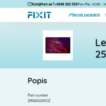
Pon-Pia: 10:00 - 1
fixit@fixit.sk
0948 262 555
Servis zariadení
Le
25
Popis
Part number
ZAG60226CZ