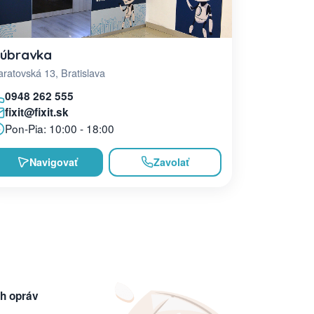
úbravka
ratovská 13, Bratislava
0948 262 555
fixit@fixit.sk
Pon-Pia: 10:00 - 18:00
Navigovať
Zavolať
h opráv