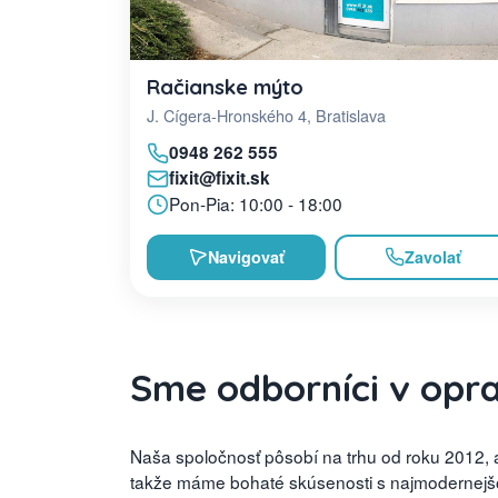
Račianske mýto
J. Cígera-Hronského 4, Bratislava
0948 262 555
fixit@fixit.sk
Pon-Pia: 10:00 - 18:00
Navigovať
Zavolať
Sme odborníci v opr
Naša spoločnosť pôsobí na trhu od roku 2012, a
takže máme bohaté skúsenosti s najmodernejšou