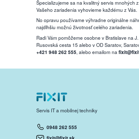
Špecializujeme sa na kvalitný servis mnohých 
Vašeho zariadenia vyhovieme každému z Vás.
No opravu používame výhradne originálne náhra
najdlhšiu možnú životnosť celého zariadenia.
Radi Vám pomôžeme osobne v Bratislave na J.
Rusovská cesta 15 alebo v OD Saratov, Saratovs
, alebo emailom na
+421 948 262 555
fixit@fixi
Servis IT a mobilnej techniky
0948 262 555
fixit@fixit.sk