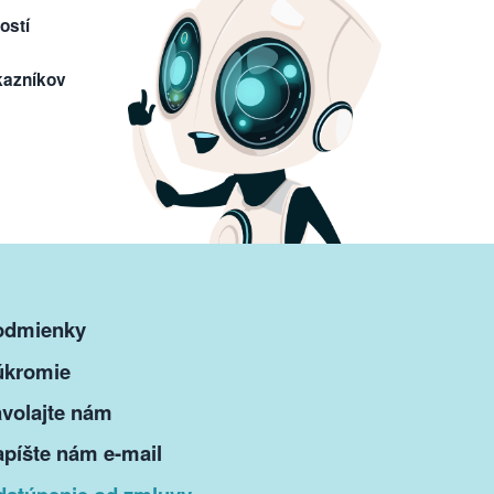
ostí
kazníkov
odmienky
úkromie
volajte nám
píšte nám e-mail