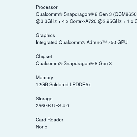
Processor
Qualcomm® Snapdragon® 8 Gen 3 (QCM8650Q) M
@3.3GHz + 4 x Cortex-A720 @2.95GHz + 1 x 
Graphics
Integrated Qualcomm® Adreno™ 750 GPU
Chipset
Qualcomm® Snapdragon® 8 Gen 3
Memory
12GB Soldered LPDDR5x
Storage
256GB UFS 4.0
Card Reader
None