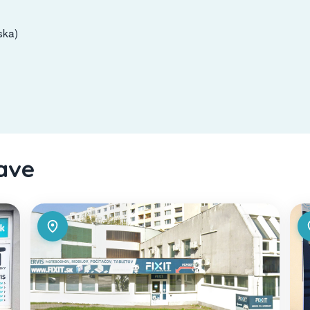
ska)
lave