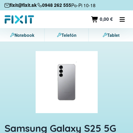
Mobilné zariadenia
fixit@fixit.sk
0948 262 555
Po-Pi 10-18
Mobilné telefóny
0,00 €
Tablety
Notebook
Telefón
Tablet
Notebooky
Herné konzoly
Príslušenstvo
Kontakt
Samsung Galaxy S25 5G