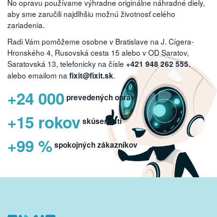
No opravu používame výhradne originálne náhradné diely,
aby sme zaručili najdlhšiu možnú životnosť celého
zariadenia.
Radi Vám pomôžeme osobne v Bratislave na J. Cígera-
Hronského 4, Rusovská cesta 15 alebo v OD Saratov,
Saratovská 13, telefonicky na čísle
,
+421 948 262 555
alebo emailom na
.
fixit@fixit.sk
+24 000
prevedených opráv
+15 rokov
skúseností
+99 %
spokojných zákazníkov