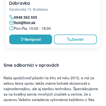
Dúbravka
Saratovská 13, Bratislava
0948 262 555
fixit@fixit.sk
Pon-Pia: 10:00 - 18:00
Navigovať
Zavolať
Sme odborníci v opravách
Naša spoločnosť pôsobí na trhu od roku 2012, a má za
sebou tisíce opráv, takže máme bohaté skúsenosti s
najmodernejšou, ale aj staršou technikou. Špecializujeme
sa na kvalitný servis mnohých značiek a veríme, že s
opravou Vašeho zariadenia vyhovieme každému z Vás.