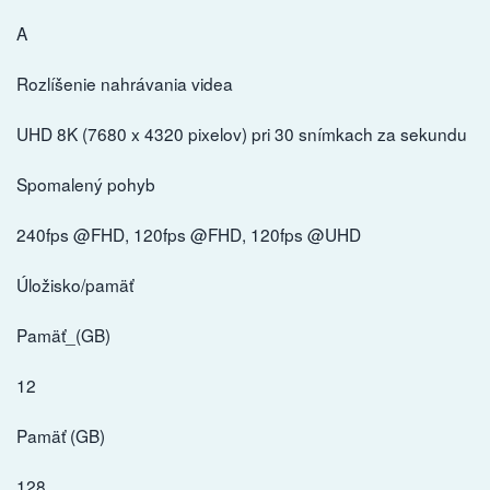
A
Rozlíšenie nahrávania videa
UHD 8K (7680 x 4320 pixelov) pri 30 snímkach za sekundu
Spomalený pohyb
240fps @FHD, 120fps @FHD, 120fps @UHD
Úložisko/pamäť
Pamäť_(GB)
12
Pamäť (GB)
128