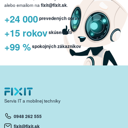
alebo emailom na
.
fixit@fixit.sk
+24 000
prevedených opráv
+15 rokov
skúseností
+99 %
spokojných zákazníkov
Servis IT a mobilnej techniky
0948 262 555
fixit@fixit.sk