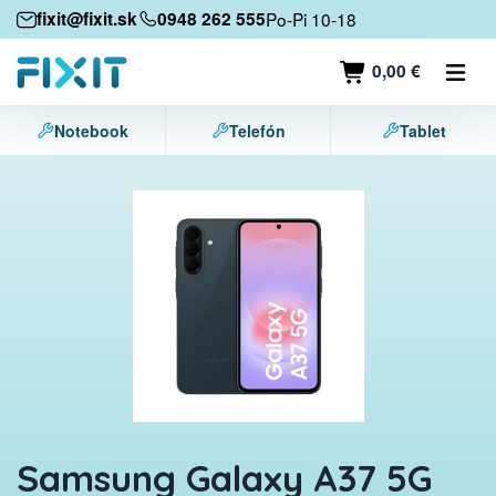
Mobilné zariadenia
fixit@fixit.sk
0948 262 555
Po-Pi 10-18
Mobilné telefóny
0,00 €
Tablety
Notebook
Telefón
Tablet
Notebooky
Herné konzoly
Príslušenstvo
Kontakt
Samsung Galaxy A37 5G