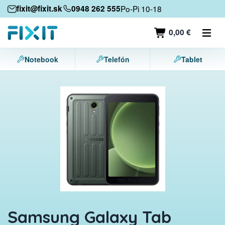
Mobilné zariadenia
fixit@fixit.sk
0948 262 555
Po-Pi 10-18
Mobilné telefóny
0,00 €
Tablety
Notebook
Telefón
Tablet
Notebooky
Herné konzoly
Príslušenstvo
Kontakt
Samsung Galaxy Tab