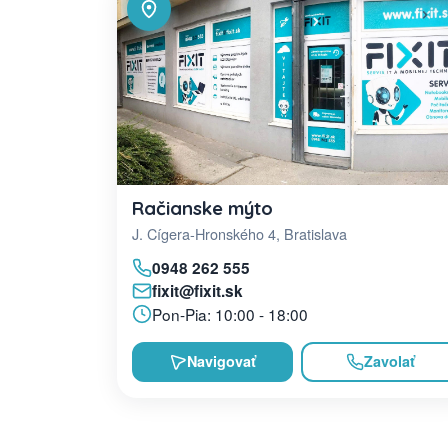
Račianske mýto
J. Cígera-Hronského 4, Bratislava
0948 262 555
fixit@fixit.sk
Pon-Pia: 10:00 - 18:00
Navigovať
Zavolať