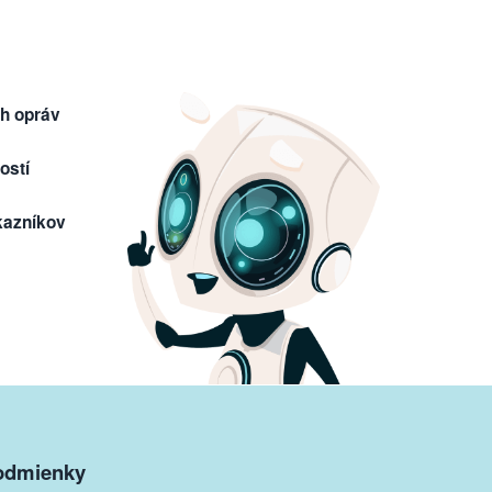
h opráv
ostí
kazníkov
odmienky