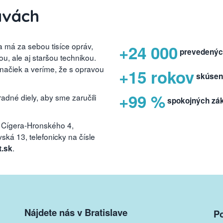
avách
 má za sebou tisíce opráv,
+24 000
prevedenýc
, ale aj staršou technikou.
značiek a veríme, že s opravou
+15 rokov
skúsen
+99 %
dné diely, aby sme zaručili
spokojných zá
 Cígera-Hronského 4,
ká 13, telefonicky na čísle
.
t.sk
Nájdete nás v Bratislave
P