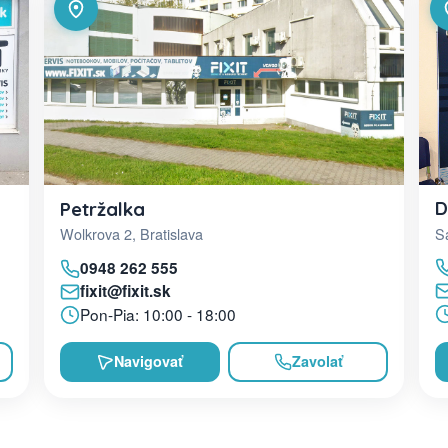
D
Petržalka
Sa
Wolkrova 2, Bratislava
0948 262 555
fixit@fixit.sk
Pon-Pia: 10:00 - 18:00
Navigovať
Zavolať