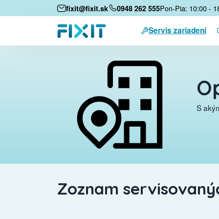
Pon-Pia: 10:00 - 1
fixit@fixit.sk
0948 262 555
Servis zariadení
Op
S akým
Zoznam servisovanýc