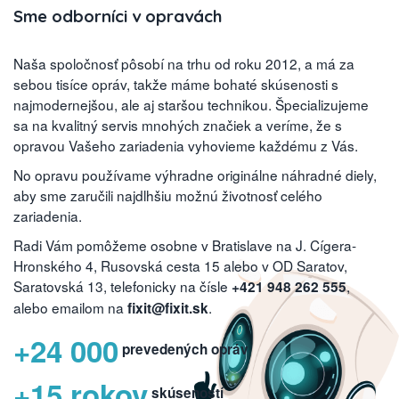
Sme odborníci v opravách
Naša spoločnosť pôsobí na trhu od roku 2012, a má za
sebou tisíce opráv, takže máme bohaté skúsenosti s
najmodernejšou, ale aj staršou technikou. Špecializujeme
sa na kvalitný servis mnohých značiek a veríme, že s
opravou Vašeho zariadenia vyhovieme každému z Vás.
No opravu používame výhradne originálne náhradné diely,
aby sme zaručili najdlhšiu možnú životnosť celého
zariadenia.
Radi Vám pomôžeme osobne v Bratislave na J. Cígera-
Hronského 4, Rusovská cesta 15 alebo v OD Saratov,
Saratovská 13, telefonicky na čísle
,
+421 948 262 555
alebo emailom na
.
fixit@fixit.sk
+24 000
prevedených opráv
+15 rokov
skúseností