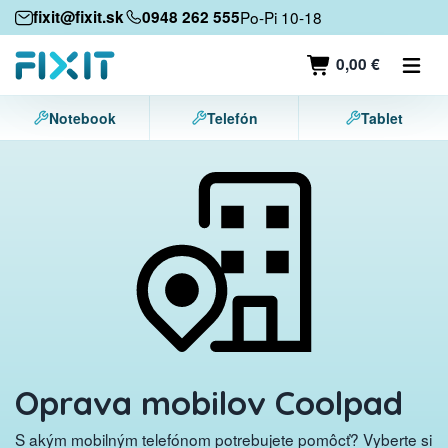
Mobilné zariadenia
fixit@fixit.sk
0948 262 555
Po-Pi 10-18
Mobilné telefóny
0,00 €
Tablety
Notebook
Telefón
Tablet
Notebooky
Herné konzoly
Príslušenstvo
Kontakt
Oprava mobilov Coolpad
S akým mobilným telefónom potrebujete pomôcť? Vyberte si