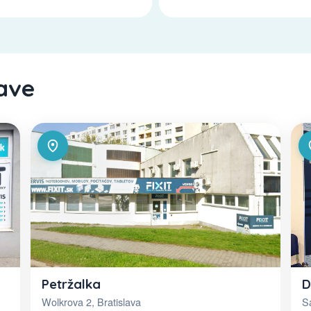
lave
D
Petržalka
Sa
Wolkrova 2, Bratislava