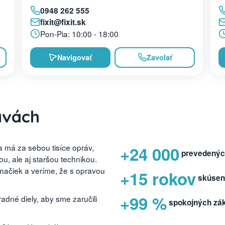
0948 262 555
fixit@fixit.sk
Pon-Pia: 10:00 - 18:00
Navigovať
Zavolať
avách
 má za sebou tisíce opráv,
+24 000
prevedenýc
, ale aj staršou technikou.
značiek a veríme, že s opravou
+15 rokov
skúsen
+99 %
dné diely, aby sme zaručili
spokojných zá