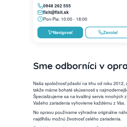
0948 262 555
fixit@fixit.sk
Pon-Pia: 10:00 - 18:00
Navigovať
Zavolať
Sme odborníci v opr
Naša spoločnosť pôsobí na trhu od roku 2012, a
takže máme bohaté skúsenosti s najmodernejšou
Špecializujeme sa na kvalitný servis mnohých 
Vašeho zariadenia vyhovieme každému z Vás.
No opravu používame výhradne originálne náhra
najdlhšiu možnú životnosť celého zariadenia.