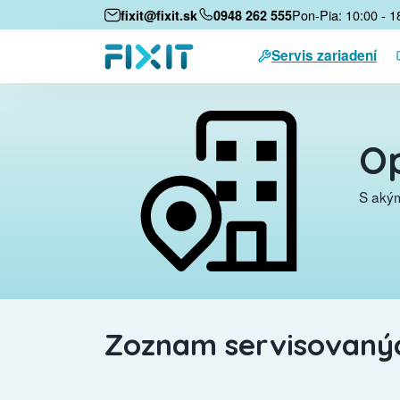
Pon-Pia: 10:00 - 1
fixit@fixit.sk
0948 262 555
Servis zariadení
Op
S akým
Zoznam servisovanýc