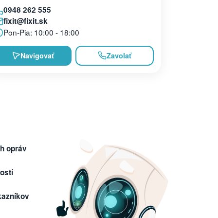
0948 262 555
fixit@fixit.sk
Pon-Pia: 10:00 - 18:00
Navigovať
Zavolať
h opráv
ostí
kazníkov