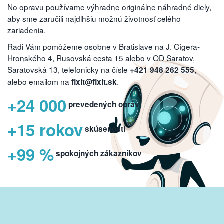
No opravu používame výhradne originálne náhradné diely,
aby sme zaručili najdlhšiu možnú životnosť celého
zariadenia.
Radi Vám pomôžeme osobne v Bratislave na J. Cígera-
Hronského 4, Rusovská cesta 15 alebo v OD Saratov,
Saratovská 13, telefonicky na čísle
,
+421 948 262 555
alebo emailom na
.
fixit@fixit.sk
+24 000
prevedených opráv
+15 rokov
skúseností
+99 %
spokojných zákazníkov