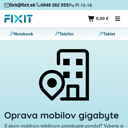
Mobilné zariadenia
fixit@fixit.sk
0948 262 555
Po-Pi 10-18
Mobilné telefóny
0,00 €
Tablety
Notebook
Telefón
Tablet
Notebooky
Herné konzoly
Príslušenstvo
Kontakt
Oprava mobilov gigabyte
S akým mobilným telefónom potrebujete pomôcť? Vyberte si