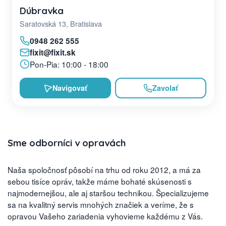
Dúbravka
Saratovská 13, Bratislava
0948 262 555
fixit@fixit.sk
Pon-Pia: 10:00 - 18:00
Navigovať
Zavolať
Sme odborníci v opravách
Naša spoločnosť pôsobí na trhu od roku 2012, a má za
sebou tisíce opráv, takže máme bohaté skúsenosti s
najmodernejšou, ale aj staršou technikou. Špecializujeme
sa na kvalitný servis mnohých značiek a veríme, že s
opravou Vašeho zariadenia vyhovieme každému z Vás.