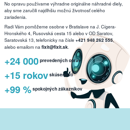
No opravu používame výhradne originálne náhradné diely,
aby sme zaručili najdlhšiu možnú životnosť celého
zariadenia.
Radi Vám pomôžeme osobne v Bratislave na J. Cígera-
Hronského 4, Rusovská cesta 15 alebo v OD Saratov,
Saratovská 13, telefonicky na čísle
,
+421 948 262 555
alebo emailom na
.
fixit@fixit.sk
+24 000
prevedených opráv
+15 rokov
skúseností
+99 %
spokojných zákazníkov