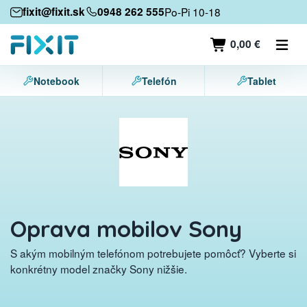
Mobilné zariadenia
fixit@fixit.sk
0948 262 555
Po-Pi 10-18
Mobilné telefóny
0,00 €
Tablety
Notebook
Telefón
Tablet
Notebooky
Herné konzoly
Príslušenstvo
Kontakt
Oprava mobilov Sony
S akým mobilným telefónom potrebujete pomôcť? Vyberte si
konkrétny model značky Sony nižšie.