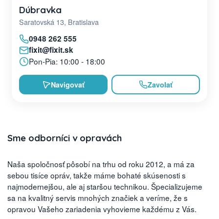
Dúbravka
Saratovská 13, Bratislava
0948 262 555
fixit@fixit.sk
Pon-Pia: 10:00 - 18:00
Navigovať
Zavolať
Sme odborníci v opravách
Naša spoločnosť pôsobí na trhu od roku 2012, a má za
sebou tisíce opráv, takže máme bohaté skúsenosti s
najmodernejšou, ale aj staršou technikou. Špecializujeme
sa na kvalitný servis mnohých značiek a veríme, že s
opravou Vašeho zariadenia vyhovieme každému z Vás.