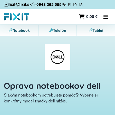
Mobilné zariadenia
fixit@fixit.sk
0948 262 555
Po-Pi 10-18
Mobilné telefóny
0,00 €
Tablety
Notebook
Telefón
Tablet
Notebooky
Herné konzoly
Príslušenstvo
Kontakt
Oprava notebookov dell
S akým notebookom potrebujete pomôcť? Vyberte si
konkrétny model značky dell nižšie.