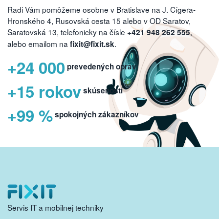
Radi Vám pomôžeme osobne v Bratislave na J. Cígera-
Hronského 4, Rusovská cesta 15 alebo v OD Saratov,
Saratovská 13, telefonicky na čísle
,
+421 948 262 555
alebo emailom na
.
fixit@fixit.sk
+24 000
prevedených opráv
+15 rokov
skúseností
+99 %
spokojných zákazníkov
Servis IT a mobilnej techniky