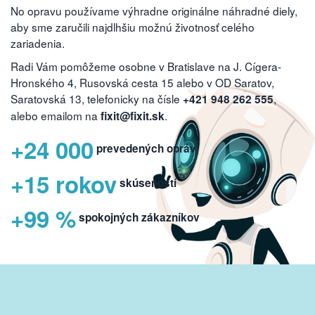
No opravu používame výhradne originálne náhradné diely,
aby sme zaručili najdlhšiu možnú životnosť celého
zariadenia.
Radi Vám pomôžeme osobne v Bratislave na J. Cígera-
Hronského 4, Rusovská cesta 15 alebo v OD Saratov,
Saratovská 13, telefonicky na čísle
,
+421 948 262 555
alebo emailom na
.
fixit@fixit.sk
+24 000
prevedených opráv
+15 rokov
skúseností
+99 %
spokojných zákazníkov