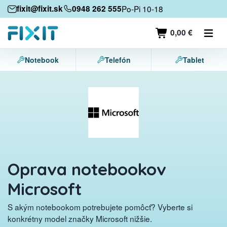
Mobilné zariadenia
fixit@fixit.sk
0948 262 555
Po-Pi 10-18
Mobilné telefóny
0,00 €
Tablety
Notebook
Telefón
Tablet
Notebooky
Herné konzoly
Príslušenstvo
Kontakt
Oprava notebookov
Microsoft
S akým notebookom potrebujete pomôcť? Vyberte si
konkrétny model značky Microsoft nižšie.