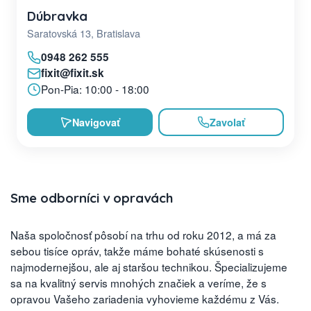
Dúbravka
Saratovská 13, Bratislava
0948 262 555
fixit@fixit.sk
Pon-Pia: 10:00 - 18:00
Navigovať
Zavolať
Sme odborníci v opravách
Naša spoločnosť pôsobí na trhu od roku 2012, a má za
sebou tisíce opráv, takže máme bohaté skúsenosti s
najmodernejšou, ale aj staršou technikou. Špecializujeme
sa na kvalitný servis mnohých značiek a veríme, že s
opravou Vašeho zariadenia vyhovieme každému z Vás.